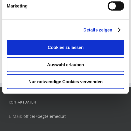
Marketing
Digitalisierung des Gesundheitswesens:
eHealth-Roadmap
4. März 2025
Details zeigen
Mit der e-Health-Roadmap werden [...]
Cookies zulassen
Auswahl erlauben
Nur notwendige Cookies verwenden
KONTAKTDATEN
E-Mail:
office@oegtelemed.at